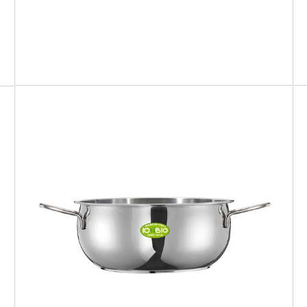
IO BIO
Casseruola