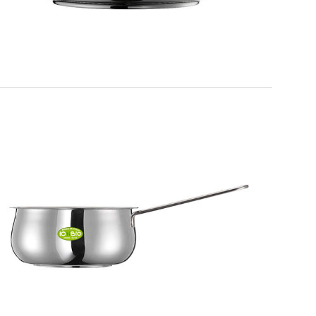
IO BIO
Casseruola 1 manico