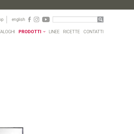
op
english
ALOGHI
PRODOTTI
LINEE
RICETTE
CONTATTI
CONTENITORI ACRILICO
BORRACCE
PENTOLE
CASSERUOLE E TEGAMI
BOLLILATTE
COPERCHI
PENTOLE A PRESSIONE
COTTURE SPECIALI
POSATE
CAFFETTERIA
UTENSILI
COMPLEMENTI TAVOLA