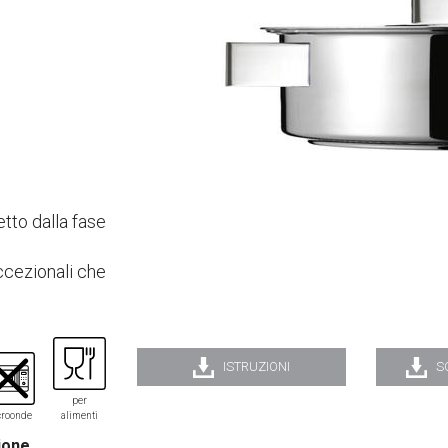
etto dalla fase
ccezionali che
ISTRUZIONI
S
per
roonde
alimenti
ione.