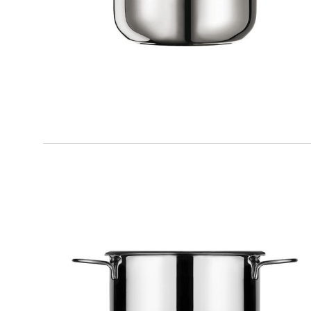
Casseruola
KOOK
Casseruola