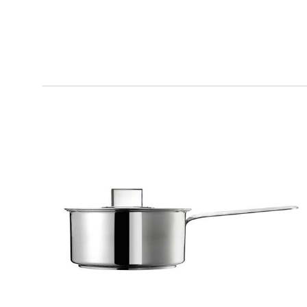
DESIGN PLUS
Casseruola 1 manico con coperchio