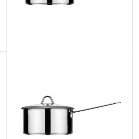
MILANO
Casseruola 1 manico