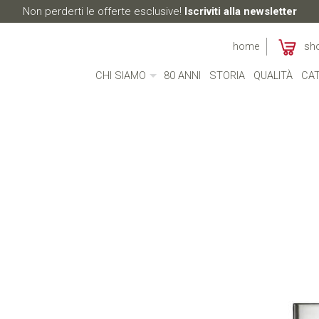
Non perderti le offerte esclusive!
Iscriviti alla newsletter
home
sh
CHI SIAMO
80 ANNI
STORIA
QUALITÀ
CAT
CHI SIAMO
MADE IN ITALY
AMBIENTE
CULTURA
RESPONSABILITÀ SOCIALE