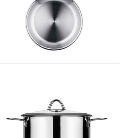
Padella
MILANO
Casseruola