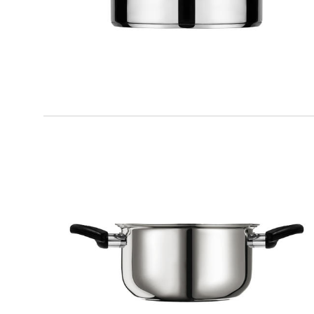
KITCHEN
Casseruola