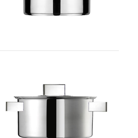
DESIGN PLUS
Casseruola con coperchio