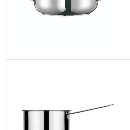
Tegame
KOOK
Casseruola 1 Manico