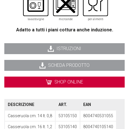
lavastoviglie
microonde
per alimenti
Adatto a tutti i piani cottura anche induzione.
ISTRUZIONI
SCHEDA PRODOTTO
SHOP ONLINE
DESCRIZIONE
ART.
EAN
Casseruola cm. 14 lt. 0,8
53105150
8004740531055
Casseruola cm. 16 lt. 1,2
53105140
8004740105140