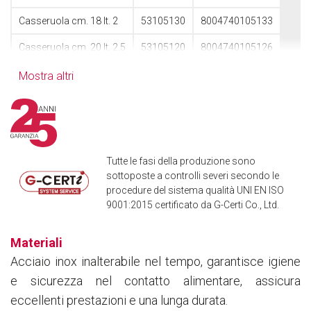
Casseruola cm. 18 lt. 2
53105130
8004740105133
Casseruola cm. 20 lt. 2,5
53105120
8004740105126
Casseruola cm. 22 lt. 3,8
53105115
8004740051157
Mostra altri
Casseruola cm. 24 lt. 5
53105110
8004740535114
Casseruola cm. 26 lt. 7
53105100
8004740515109
Casseruola cm. 30 lt. 9
53105080
8004740150300
Tutte le fasi della produzione sono
sottoposte a controlli severi secondo le
procedure del sistema qualità UNI EN ISO
9001:2015 certificato da G-Certi Co., Ltd.
Materiali
Acciaio inox inalterabile nel tempo, garantisce igiene
e sicurezza nel contatto alimentare, assicura
eccellenti prestazioni e una lunga durata.