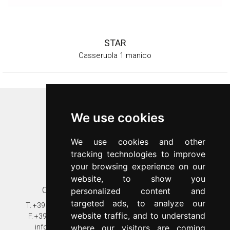
STAR
Casseruola 1 manico
Inoxriv S.p.a.
We use cookies
Via Bernocchi 48
25069
Villa Carcina
(
BS
)
We use cookies and other
p.iva 00547480988
tracking technologies to improve
c.f. 00277970174
your browsing experience on our
n.REA 87777
website, to show you
Contatti
Assistenza clienti
personalized content and
targeted ads, to analyze our
T.
+39 030 8931401
T.
+39 030 89314020
website traffic, and to understand
F.
+39 030 802628
assistenza@inoxriv.it
where our visitors are coming
info@inoxriv.it
Garanzia