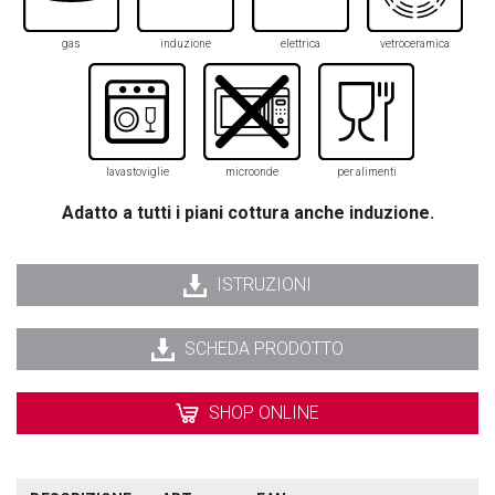
gas
induzione
elettrica
vetroceramica
lavastoviglie
microonde
per alimenti
Adatto a tutti i piani cottura anche induzione.
ISTRUZIONI
SCHEDA PRODOTTO
SHOP ONLINE