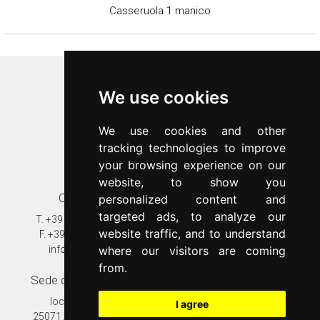
Casseruola 1 manico
Inoxriv S.p.a.
We use cookies
Via Bernocchi 48
25069
Villa Carcina
(
BS
)
We use cookies and other
p.iva 00547480988
tracking technologies to improve
c.f. 00277970174
your browsing experience on our
n.REA 87777
website, to show you
Contatti
Assistenza clienti
personalized content and
targeted ads, to analyze our
T.
+39 030 8931401
T.
+39 030 89314020
website traffic, and to understand
F.
+39 030 802628
assistenza@inoxriv.it
where our visitors are coming
info@inoxriv.it
Garanzia
from.
Sede di produzione
Nel mondo
località Fondi
Inoxriv Ungheria
I agree
25071 Agnosine (Bs)
Inoxriv Romania