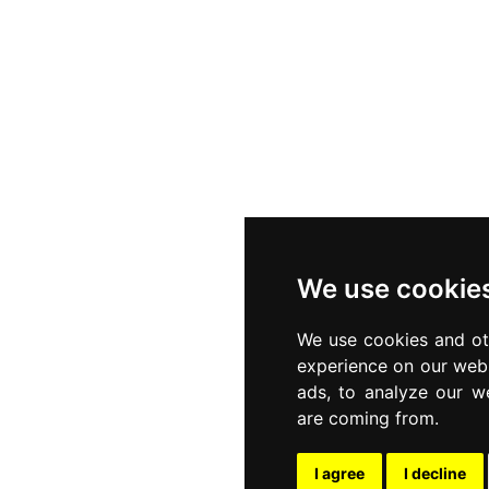
We use cookie
We use cookies and ot
experience on our webs
ads, to analyze our we
are coming from.
I agree
I decline