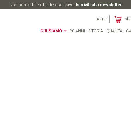
Non perderti le offerte esclusive!
Iscriviti alla newsletter
home
sh
CHI SIAMO
80 ANNI
STORIA
QUALITÀ
CA
CHI SIAMO
MADE IN ITALY
AMBIENTE
CULTURA
RESPONSABILITÀ SOCIALE