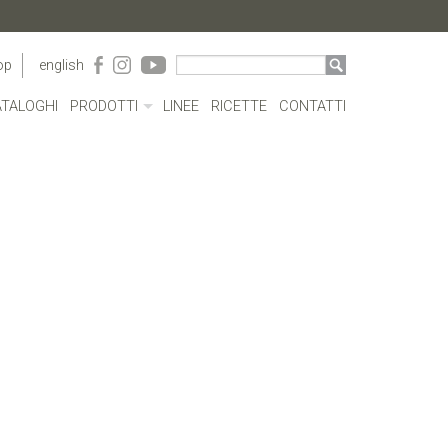
op
english
TALOGHI
PRODOTTI
LINEE
RICETTE
CONTATTI
CONTENITORI ACRILICO
BORRACCE
PENTOLE
CASSERUOLE E TEGAMI
BOLLILATTE
COPERCHI
PENTOLE A PRESSIONE
COTTURE SPECIALI
POSATE
CAFFETTERIA
UTENSILI
COMPLEMENTI TAVOLA