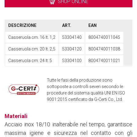
SHOP ONLINE
DESCRIZIONE
ART.
EAN
Casseruola cm. 16 lt. 1,2
53304140
8004740011045
Casseruola cm. 20 lt. 2,5
53304120
8004740011038
Casseruola cm. 24 lt. 5
53304100
8004740011021
Tutte le fasi della produzione sono
sottoposte a controlli severi secondo le
procedure del sistema qualità UNI EN ISO
9001:2015 certificato da G-Certi Co., Ltd.
Materiali
Acciaio inox 18/10 inalterabile nel tempo, garantisce
massima igiene e sicurezza nel contatto con gli