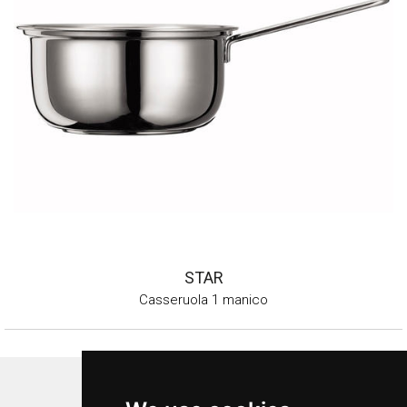
STAR
Casseruola 1 manico
Inoxriv S.p.a.