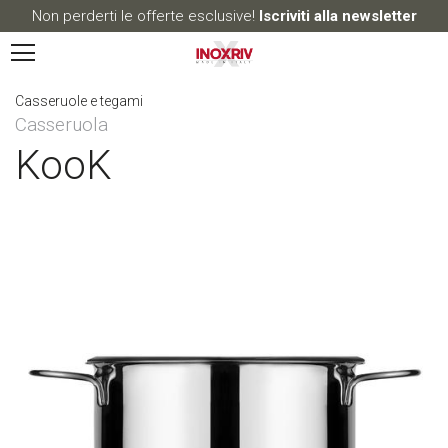
Non perderti le offerte esclusive!
Iscriviti alla newsletter
Casseruole e tegami
Casseruola
KooK