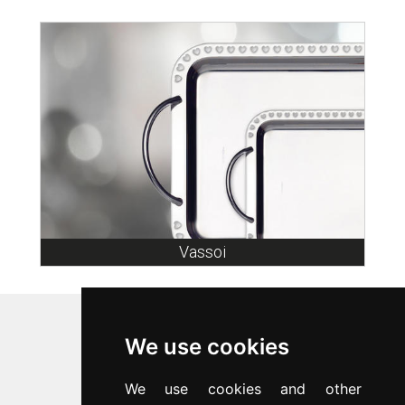
Vassoi
Inoxriv S.p.a.
We use cookies
Via Bernocchi 48
25069
Villa Carcina
(
BS
)
We use cookies and other
p.iva 00547480988