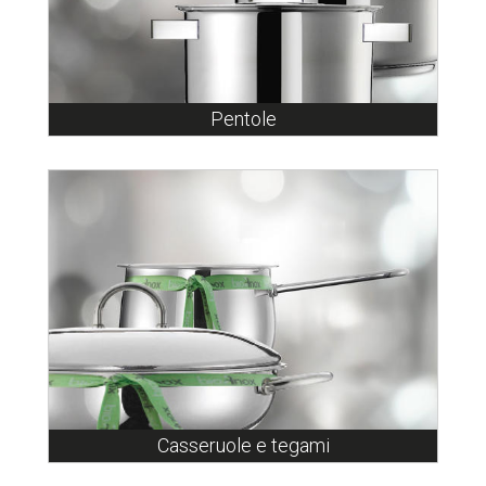
Pentole
Casseruole e tegami