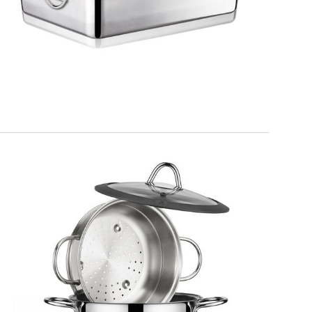
Teglia fonda con coperchio
MILANO
Set vapore