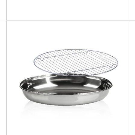
SMART GRILL OVAL
Pirofila ovale + griglia doppia altezza