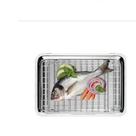
SMART GRILL
Teglia bassa + griglia