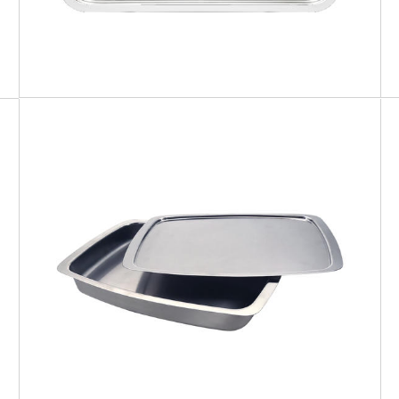
IO BIO
Cuoci & Servi