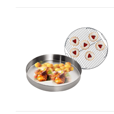
SMART GRILL ROUND DOPPIA
ALTEZZA
Teglia rotonda + griglia doppia altezza