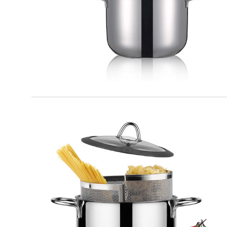
Set Pasta
MILANO
Duetto set cuocipasta