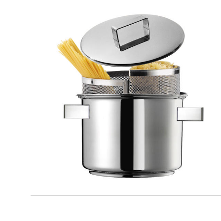
DESIGN PLUS
Duetto set cuocipasta