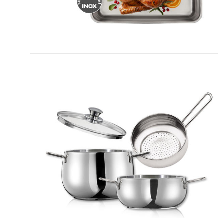
IO BIO
Multikit 4 pz