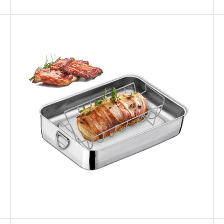
SMART GRILL BBQ
Teglia extra fonda + griglia BBQ