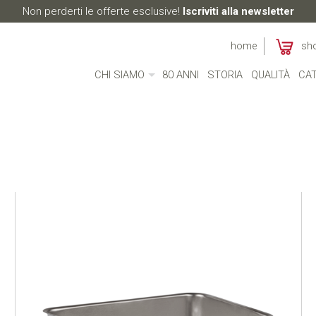
Non perderti le offerte esclusive!
Iscriviti alla newsletter
home
sh
CHI SIAMO
80 ANNI
STORIA
QUALITÀ
CAT
CHI SIAMO
MADE IN ITALY
AMBIENTE
CULTURA
RESPONSABILITÀ SOCIALE