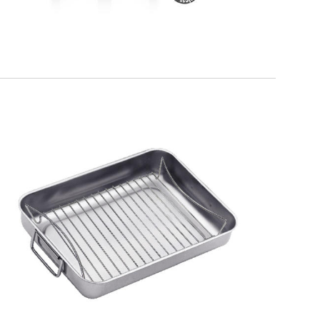
SMART GRILL DOPPIA
ALTEZZA
Teglia + griglia doppia altezza