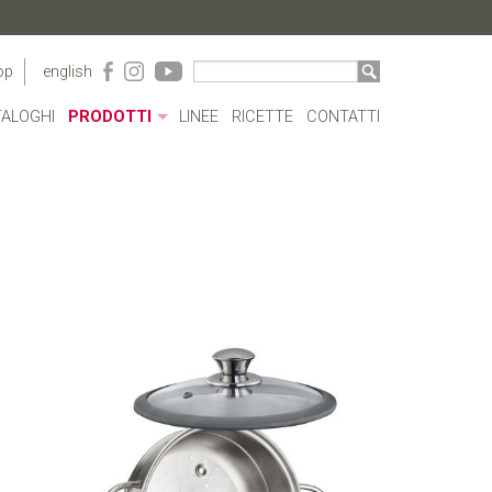
op
english
ALOGHI
PRODOTTI
LINEE
RICETTE
CONTATTI
CONTENITORI ACRILICO
BORRACCE
PENTOLE
CASSERUOLE E TEGAMI
BOLLILATTE
COPERCHI
PENTOLE A PRESSIONE
COTTURE SPECIALI
POSATE
CAFFETTERIA
UTENSILI
COMPLEMENTI TAVOLA