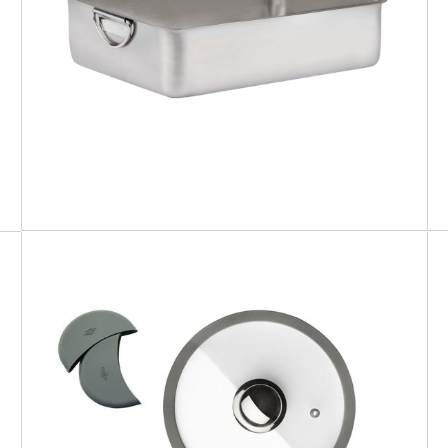
PROFI BASIC
Teglia fonda
PREMIUM