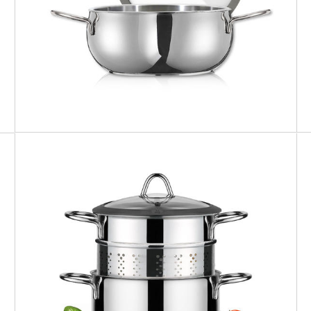
Casseruola Arrosti
MILANO
Set pasta