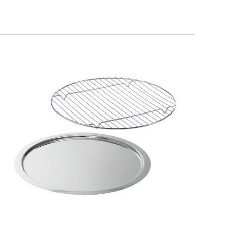
SMART GRILL ROUND
Teglia bassa rotonda + griglia