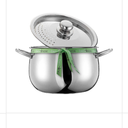
BIOINOX
Cuociscola