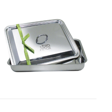
BIOINOX
Teglia da forno con coperchio