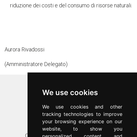
riduzione dei costi e del consumo di risorse naturali.
Aurora Rivadossi
(Amministratore Delegato)
Inoxriv S.p.a.
We use cookies
Via Bernocchi 48
25069
Villa Carcina
(
BS
)
We use cookies and other
p.iva 00547480988
tracking technologies to improve
c.f. 00277970174
your browsing experience on our
n.REA 87777
website, to show you
Contatti
Assistenza clienti
personalized content and