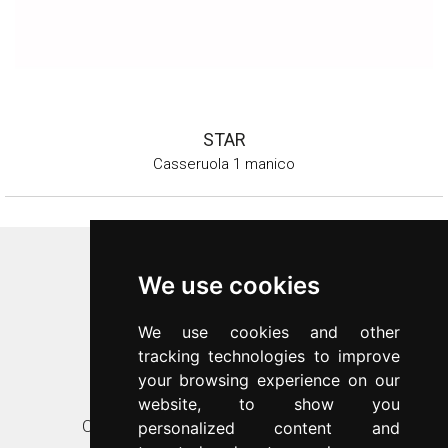
STAR
Casseruola 1 manico
Inoxriv S.p.a.
We use cookies
Via Bernocchi 48
25069
Villa Carcina
(
BS
)
We use cookies and other
p.iva 00547480988
tracking technologies to improve
c.f. 00277970174
your browsing experience on our
n.REA 87777
website, to show you
Contatti
Assistenza clienti
personalized content and