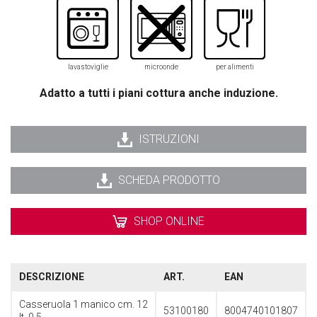
lavastoviglie
microonde
per alimenti
Adatto a tutti i piani cottura anche induzione.
ISTRUZIONI
SCHEDA PRODOTTO
SHOP ONLINE
DESCRIZIONE
ART.
EAN
Casseruola 1 manico cm. 12
53100180
8004740101807
lt. 0,5