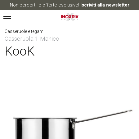
Non perderti le offerte esclusive!
Iscriviti alla newsletter
Casseruole e tegami
Casseruola 1 Manico
KooK