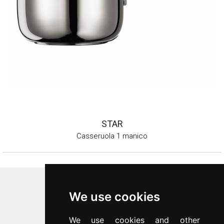
STAR
Casseruola 1 manico
Inoxriv S.p.a.
We use cookies
Via Bernocchi 48
25069
Villa Carcina
(
BS
)
We use cookies and other