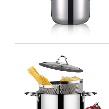
MILANO
Duetto set cuocipasta