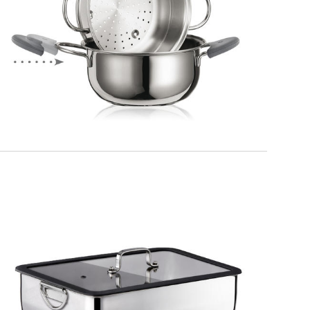
PREMIUM
Set Vapore
MAXIMA
Teglia fonda con coperchio