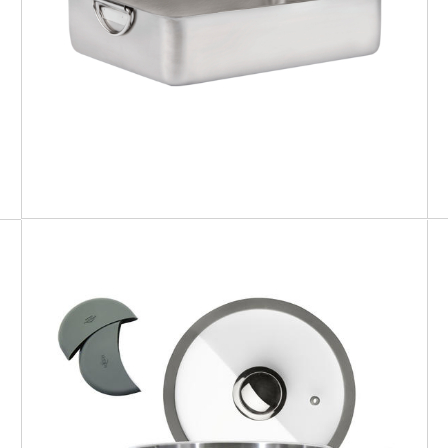
PROFI BASIC
Teglia fonda
PREMIUM
Casseruola Arrosti