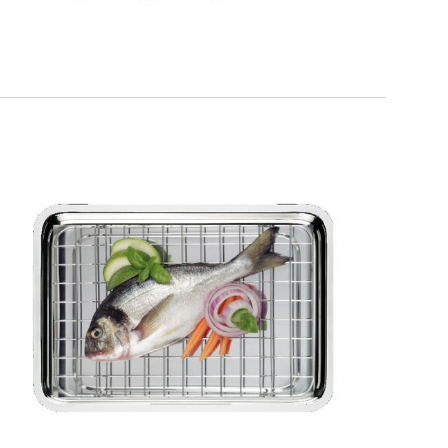
SMART GRILL
Teglia bassa + griglia