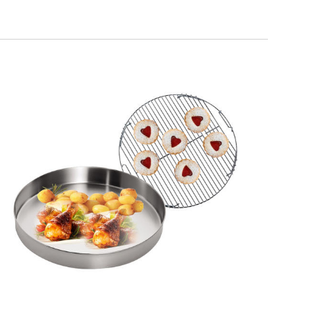
SMART GRILL ROUND DOPPIA
ALTEZZA
Teglia rotonda + griglia doppia altezza