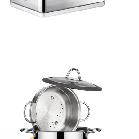
MILANO
Set vapore