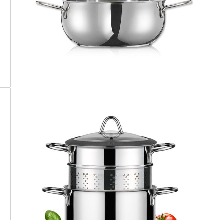
MILANO
Set pasta