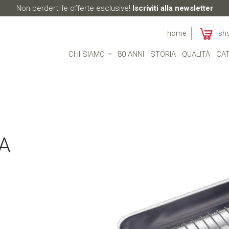
Non perderti le offerte esclusive!
Iscriviti alla newsletter
home
sh
CHI SIAMO
80 ANNI
STORIA
QUALITÀ
CAT
CHI SIAMO
MADE IN ITALY
AMBIENTE
CULTURA
RESPONSABILITÀ SOCIALE
A