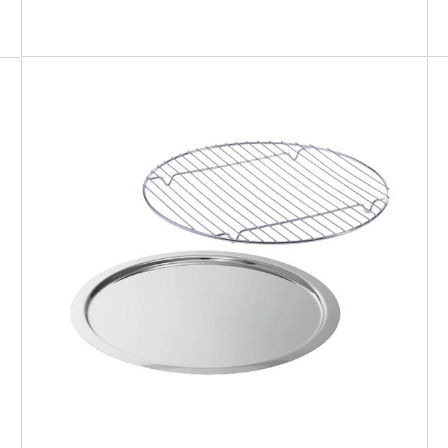
SMART GRILL ROUND
Teglia bassa rotonda + griglia