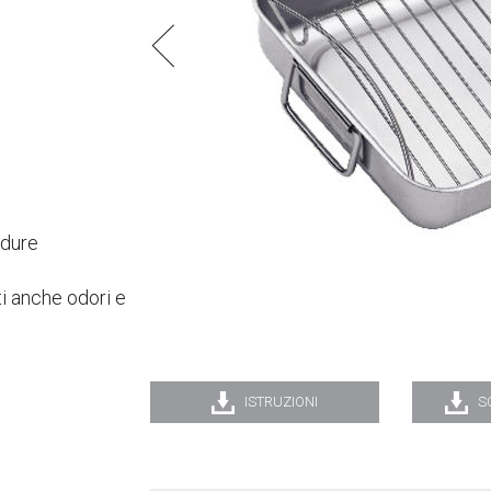
rdure
ti anche odori e
ISTRUZIONI
S