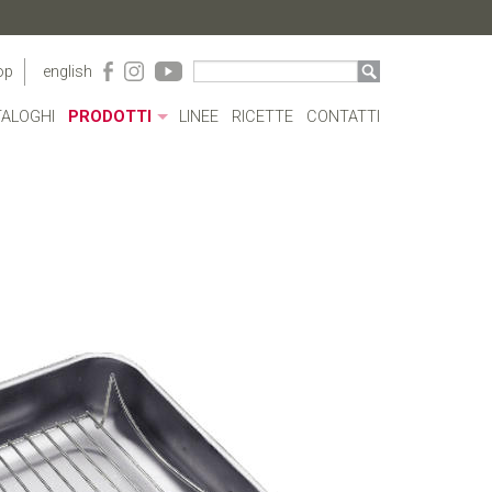
op
english
ALOGHI
PRODOTTI
LINEE
RICETTE
CONTATTI
CONTENITORI ACRILICO
BORRACCE
PENTOLE
CASSERUOLE E TEGAMI
BOLLILATTE
COPERCHI
PENTOLE A PRESSIONE
COTTURE SPECIALI
POSATE
CAFFETTERIA
UTENSILI
COMPLEMENTI TAVOLA