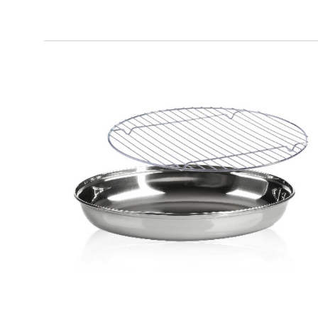
SMART GRILL OVAL
Pirofila ovale + griglia doppia altezza