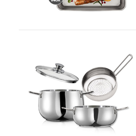
IO BIO
Multikit 4 pz