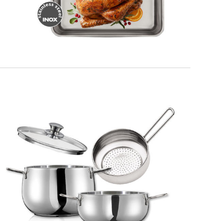
IO BIO
Multikit 4 pz