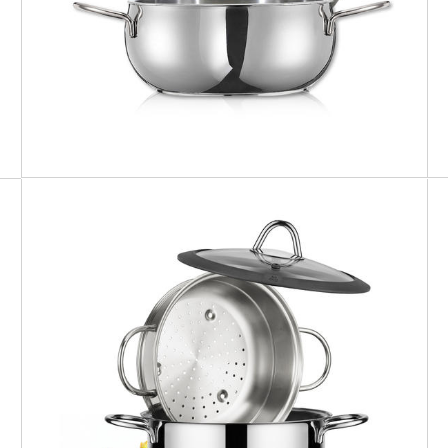
MILANO
Set vapore