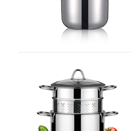
MILANO
Set pasta