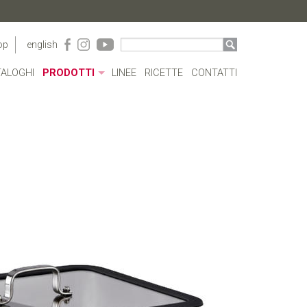
op
english
ALOGHI
PRODOTTI
LINEE
RICETTE
CONTATTI
CONTENITORI ACRILICO
BORRACCE
PENTOLE
CASSERUOLE E TEGAMI
BOLLILATTE
COPERCHI
PENTOLE A PRESSIONE
COTTURE SPECIALI
POSATE
CAFFETTERIA
UTENSILI
COMPLEMENTI TAVOLA