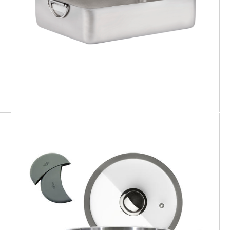
PROFI BASIC
Teglia fonda
PREMIUM
Casseruola Arrosti