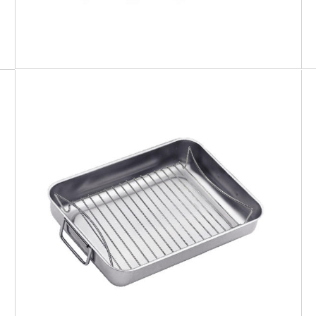
SMART GRILL DOPPIA
ALTEZZA
Teglia + griglia doppia altezza