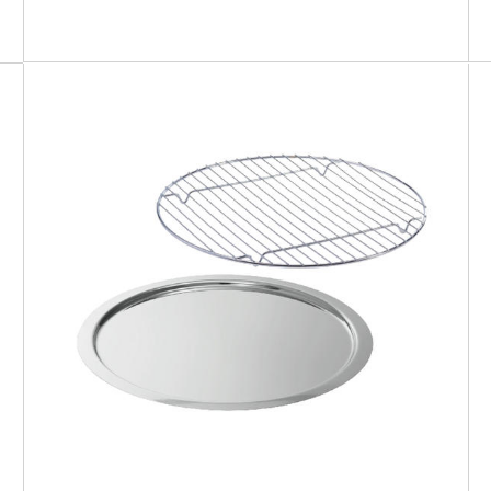
SMART GRILL ROUND
Teglia bassa rotonda + griglia