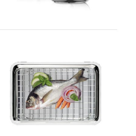
SMART GRILL
Teglia bassa + griglia