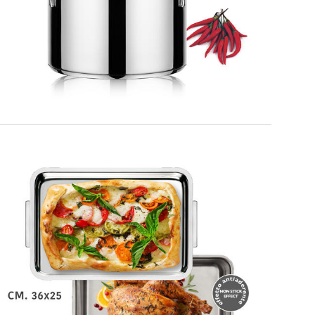
DUPLEX
Teglia extra fonda con coperchio