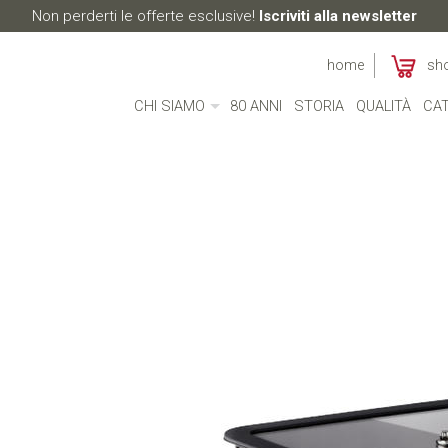
Non perderti le offerte esclusive!
Iscriviti alla newsletter
home
sh
CHI SIAMO
80 ANNI
STORIA
QUALITÀ
CAT
CHI SIAMO
MADE IN ITALY
AMBIENTE
CULTURA
RESPONSABILITÀ SOCIALE