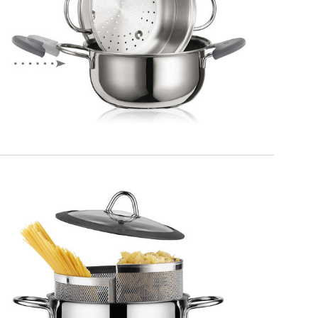
PREMIUM
Set Vapore
MILANO
Duetto set cuocipasta