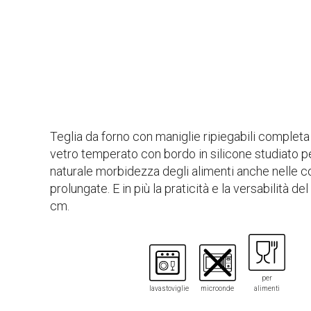
Teglia da forno con maniglie ripiegabili completa
vetro temperato con bordo in silicone studiato p
naturale morbidezza degli alimenti anche nelle c
prolungate. E in più la praticità e la versabilità de
cm.
per
lavastoviglie
microonde
alimenti