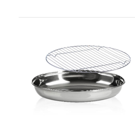
SMART GRILL OVAL
Pirofila ovale + griglia doppia altezza