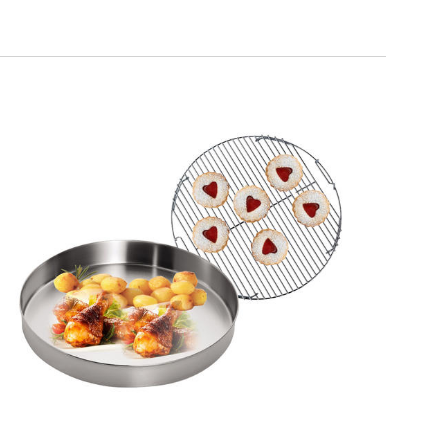
SMART GRILL ROUND DOPPIA
ALTEZZA
Teglia rotonda + griglia doppia altezza