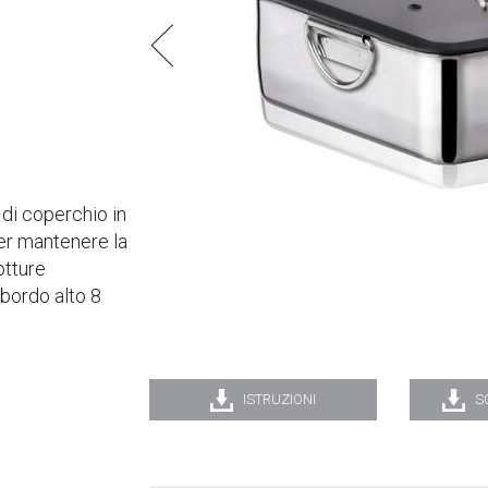
 di coperchio in
er mantenere la
otture
l bordo alto 8
ISTRUZIONI
S