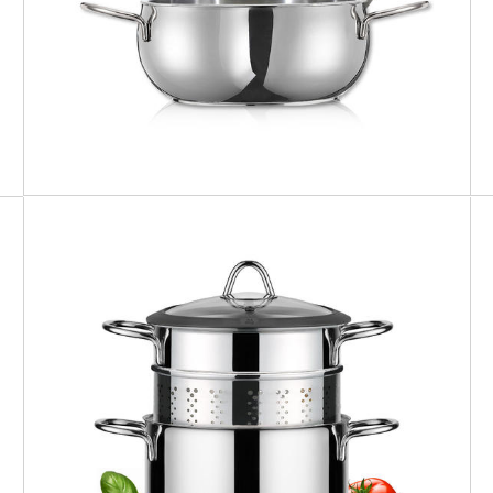
MILANO
Set pasta