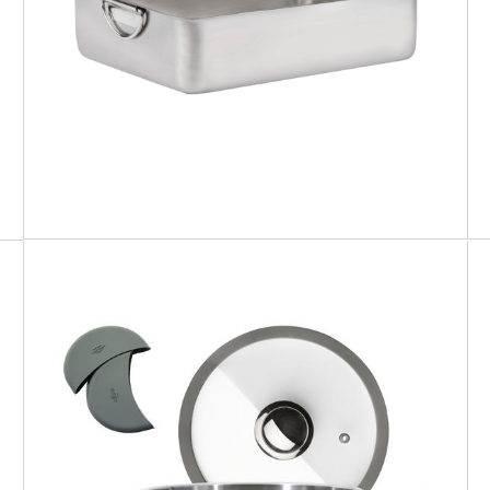
PROFI BASIC
Teglia fonda
PREMIUM
Casseruola Arrosti