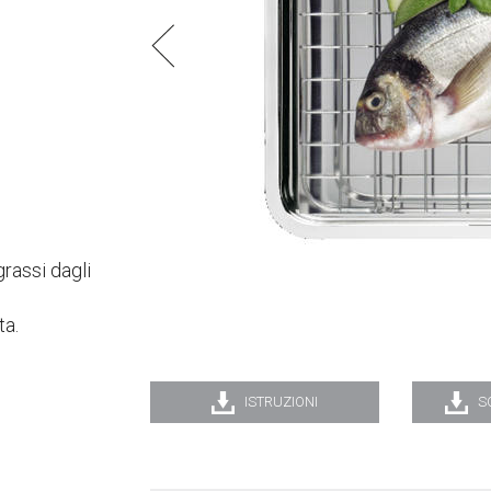
grassi dagli
ta.
ISTRUZIONI
S