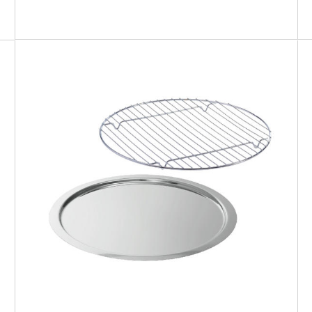
SMART GRILL ROUND
Teglia bassa rotonda + griglia