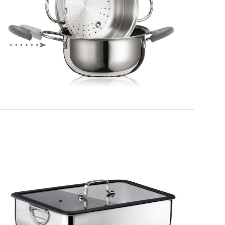
PREMIUM
Set Vapore
MAXIMA
Teglia fonda con coperchio