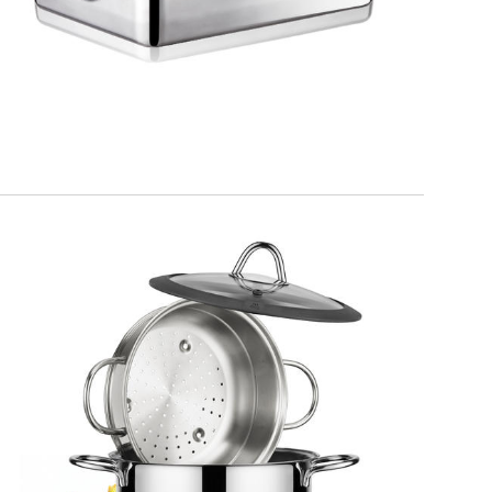
MILANO
Set vapore