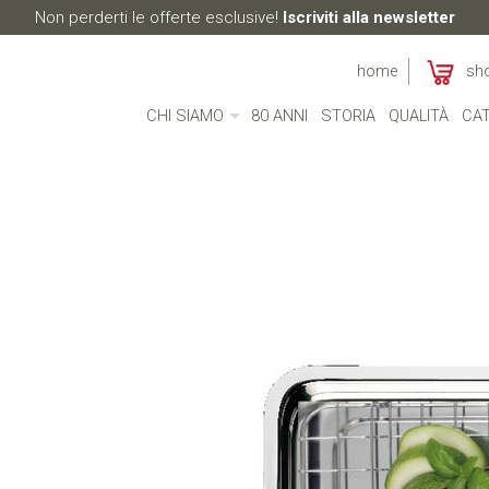
Non perderti le offerte esclusive!
Iscriviti alla newsletter
home
sh
CHI SIAMO
80 ANNI
STORIA
QUALITÀ
CAT
CHI SIAMO
MADE IN ITALY
AMBIENTE
CULTURA
RESPONSABILITÀ SOCIALE