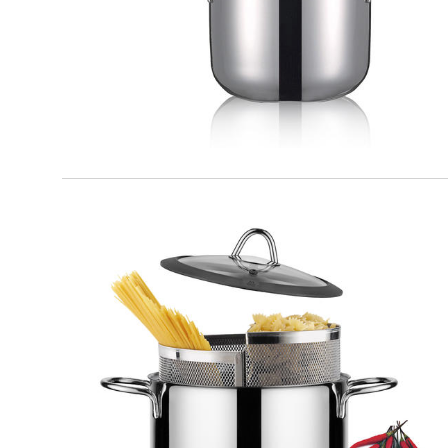
MILANO
Duetto set cuocipasta