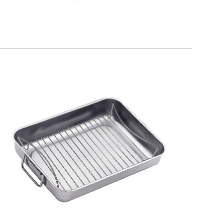
SMART GRILL DOPPIA
ALTEZZA
Teglia + griglia doppia altezza