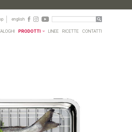
op
english
ALOGHI
PRODOTTI
LINEE
RICETTE
CONTATTI
CONTENITORI ACRILICO
BORRACCE
PENTOLE
CASSERUOLE E TEGAMI
BOLLILATTE
COPERCHI
PENTOLE A PRESSIONE
COTTURE SPECIALI
POSATE
CAFFETTERIA
UTENSILI
COMPLEMENTI TAVOLA