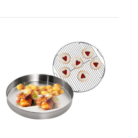
SMART GRILL ROUND DOPPIA
ALTEZZA
Teglia rotonda + griglia doppia altezza