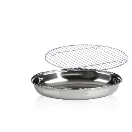
SMART GRILL OVAL
Pirofila ovale + griglia doppia altezza