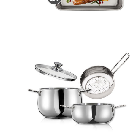
IO BIO
Multikit 4 pz