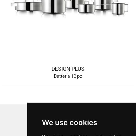
DESIGN PLUS
Batteria 12 pz
Inoxriv S.p.a.
We use cookies
Via Bernocchi 48
25069
Villa Carcina
(
BS
)