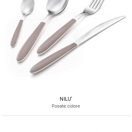
NILU'
Posate colore