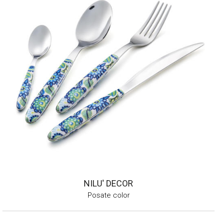
NILU' DECOR
Posate color