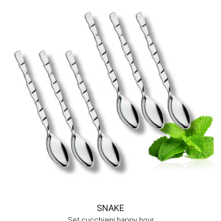
SNAKE
Set cucchiaini happy hour