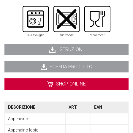
lavastoviglie
microonde
per alimenti
ISTRUZIONI
SCHEDA PRODOTTO
SHOP ONLINE
DESCRIZIONE
ART.
EAN
Appendino
---
Appendino Iobio
---