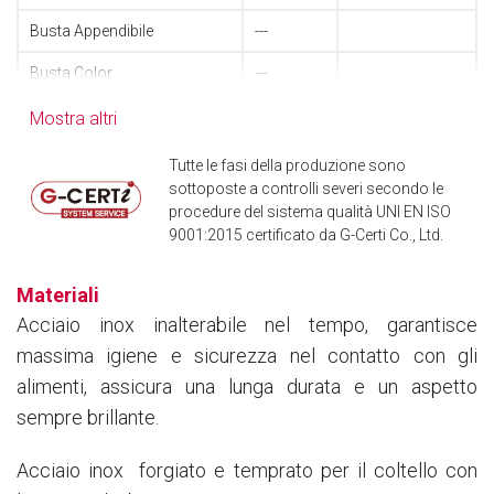
Busta Appendibile
---
Busta Color
---
Cucchiaio tavola
51114010
8004740114104
Mostra altri
Forchetta tavola
51114020
8004740114203
Tutte le fasi della produzione sono
sottoposte a controlli severi secondo le
Coltello tavola forgiato
51114040
8004740114401
procedure del sistema qualità UNI EN ISO
9001:2015 certificato da G-Certi Co., Ltd.
Forchetta frutta
51114060
8004740114609
Coltello frutta
51114080
8004740148000
Materiali
Acciaio inox inalterabile nel tempo, garantisce
Cucchiaino moka
51114090
8004740114906
massima igiene e sicurezza nel contatto con gli
Cucchiaino caffè medio
51114095
8004740114951
alimenti, assicura una lunga durata e un aspetto
Forchettina dolce
51114140
8004740511408
sempre brillante.
Cucchiaino dessert
51114225
8004740002685
Acciaio inox forgiato e temprato per il coltello con
Cucchiaino bibita
51114240
8004740012400