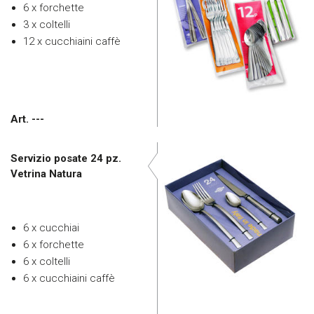
6 x forchette
3 x coltelli
12 x cucchiaini caffè
Art. ---
Servizio posate 24 pz.
Vetrina Natura
6 x cucchiai
6 x forchette
6 x coltelli
6 x cucchiaini caffè