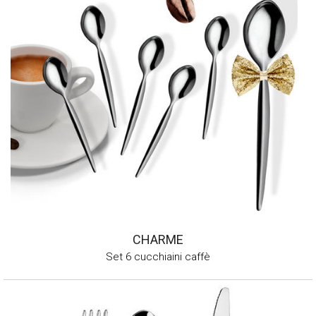
CHARME
Set 6 cucchiaini caffè