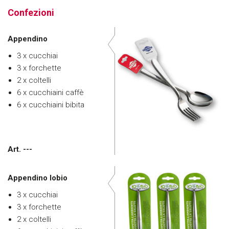
Confezioni
Appendino
3 x cucchiai
3 x forchette
2 x coltelli
6 x cucchiaini caffè
6 x cucchiaini bibita
Art. ---
Appendino Iobio
3 x cucchiai
3 x forchette
2 x coltelli