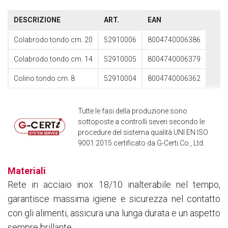
DESCRIZIONE
ART.
EAN
Colabrodo tondo cm. 20
52910006
8004740006386
Colabrodo tondo cm. 14
52910005
8004740006379
Colino tondo cm. 8
52910004
8004740006362
Tutte le fasi della produzione sono
sottoposte a controlli severi secondo le
procedure del sistema qualità UNI EN ISO
9001:2015 certificato da G-Certi Co., Ltd.
Materiali
Rete in acciaio inox 18/10 inalterabile nel tempo,
garantisce massima igiene e sicurezza nel contatto
con gli alimenti, assicura una lunga durata e un aspetto
sempre brillante.