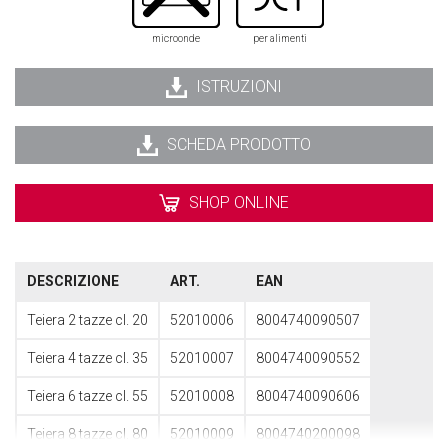
microonde
per alimenti
ISTRUZIONI
SCHEDA PRODOTTO
SHOP ONLINE
DESCRIZIONE
ART.
EAN
Teiera 2 tazze cl. 20
52010006
8004740090507
Teiera 4 tazze cl. 35
52010007
8004740090552
Teiera 6 tazze cl. 55
52010008
8004740090606
Teiera 8 tazze cl. 80
52010009
8004740200098