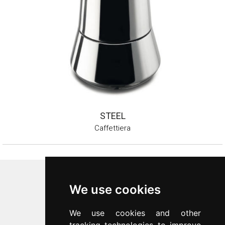
STEEL
Caffettiera
Inoxriv S.p.a.
We use cookies
Via Bernocchi 48
25069
Villa Carcina
(
BS
)
We use cookies and other
p.iva 00547480988